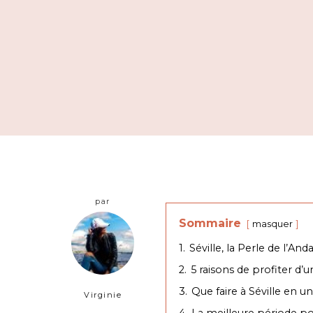
par
Sommaire
masquer
1.
Séville, la Perle de l’And
2.
5 raisons de profiter d’
3.
Que faire à Séville en 
Virginie
4.
La meilleure période po