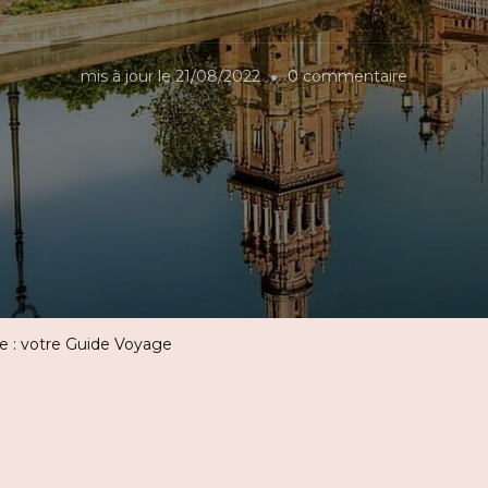
sur
mis à jour le
21/08/2022
0 commentaire
Week-
end
à
Séville
:
votre
Guide
Voyage
e : votre Guide Voyage