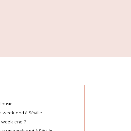
alousie
un week-end à Séville
un week-end ?
ur un week-end à Séville