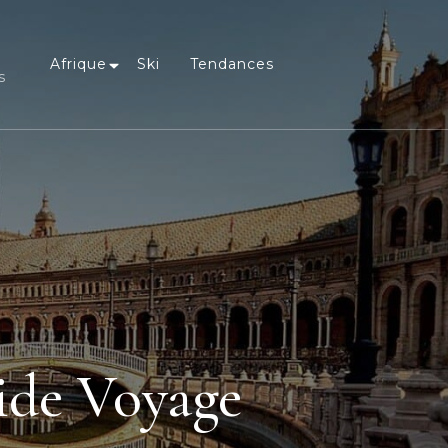
Afrique
Ski
Tendances
s
uide Voyage