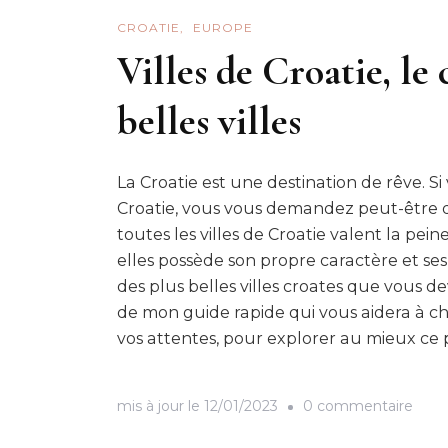
CROATIE
EUROPE
Villes de Croatie, le
belles villes
La Croatie est une destination de rêve. Si
Croatie, vous vous demandez peut-être quell
toutes les villes de Croatie valent la pei
elles possède son propre caractère et ses 
des plus belles villes croates que vous d
de mon guide rapide qui vous aidera à cho
vos attentes, pour explorer au mieux ce 
sur
mis à jour le
12/01/2023
0 commentaire
Villes