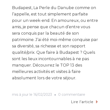
Budapest, La Perle du Danube comme on
l’appelle, est tout simplement parfaite
pour un week-end. En amoureux, ou entre
amis, je pense que chacun d’entre vous
sera conquis par la beauté de son
patrimoine. J’ai été moi-même conquise par
sa diversité, sa richesse et son rapport
qualité/prix. Que faire à Budapest ? Quels
sont les lieux incontournables à ne pas
manquer. Découvrez le TOP 13 des
meilleures activités et visites à faire
absolument lors de votre séjour.
sur
mis à jour le
16/02/2023
0 commentaire
Que
Lire l'article
faire