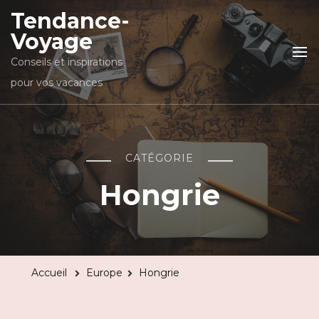
Tendance-
Voyage
Conseils et inspirations
pour vos vacances
CATÉGORIE
Hongrie
Accueil
Europe
Hongrie