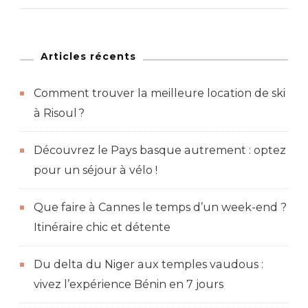
à
Budapest
?
Articles récents
Les
Comment trouver la meilleure location de ski
13
à Risoul ?
meilleures
activités
Découvrez le Pays basque autrement : optez
pour un séjour à vélo !
Que faire à Cannes le temps d’un week-end ?
Itinéraire chic et détente
Du delta du Niger aux temples vaudous :
vivez l’expérience Bénin en 7 jours