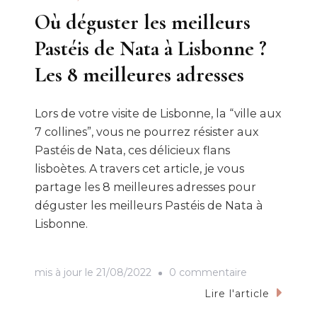
Où déguster les meilleurs
Pastéis de Nata à Lisbonne ?
Les 8 meilleures adresses
Lors de votre visite de Lisbonne, la “ville aux
7 collines”, vous ne pourrez résister aux
Pastéis de Nata, ces délicieux flans
lisboètes. A travers cet article, je vous
partage les 8 meilleures adresses pour
déguster les meilleurs Pastéis de Nata à
Lisbonne.
sur
mis à jour le
21/08/2022
0 commentaire
Où
Lire l'article
déguster