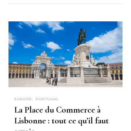
les
meilleurs
Pastéis
de
Nata
à
Lisbonne
?
Les
8
meilleures
EUROPE
PORTUGAL
adresses
La Place du Commerce à
Lisbonne : tout ce qu’il faut