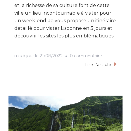
et la richesse de sa culture font de cette
ville un lieu incontournable à visiter pour
un week-end. Je vous propose un itinéraire
détaillé pour visiter Lisbonne en 3 jours et
découvrir les sites les plus emblématiques.
sur
mis à jour le
21/08/2022
0 commentaire
Visiter
Lire l'article
Lisbonne
en
3
jours
:
votre
itinéraire