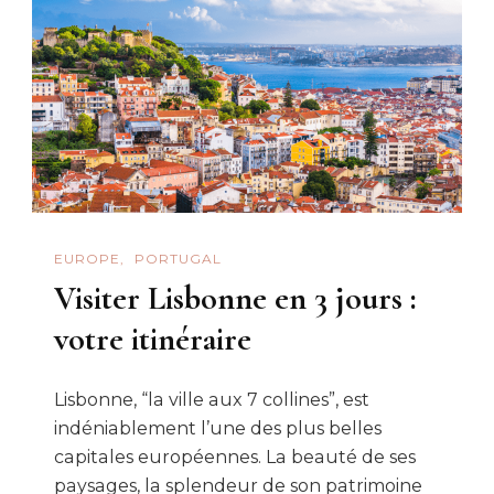
Lisbonne
:
tout
ce
qu’il
faut
savoir
EUROPE
PORTUGAL
Visiter Lisbonne en 3 jours :
votre itinéraire
Lisbonne, “la ville aux 7 collines”, est
indéniablement l’une des plus belles
capitales européennes. La beauté de ses
paysages, la splendeur de son patrimoine