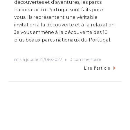
découvertes et d’aventures, les parcs
nationaux du Portugal sont faits pour
vous. Ils représentent une véritable
invitation à la découverte et à la relaxation.
Je vous emmène à la découverte des 10
plus beaux parcs nationaux du Portugal.
sur
mis à jour le
21/08/2022
0 commentaire
TOP
Lire l'article
10
des
plus
beaux
parcs
nationaux
du