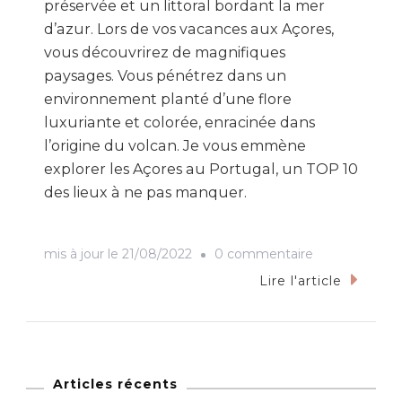
préservée et un littoral bordant la mer
d’azur. Lors de vos vacances aux Açores,
vous découvrirez de magnifiques
paysages. Vous pénétrez dans un
environnement planté d’une flore
luxuriante et colorée, enracinée dans
l’origine du volcan. Je vous emmène
explorer les Açores au Portugal, un TOP 10
des lieux à ne pas manquer.
sur
mis à jour le
21/08/2022
0 commentaire
Top
Lire l'article
10
des
lieux
incontournabl
Articles récents