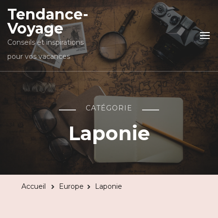
Tendance-
Voyage
Conseils et inspirations
pour vos vacances
CATÉGORIE
Laponie
Accueil
Europe
Laponie