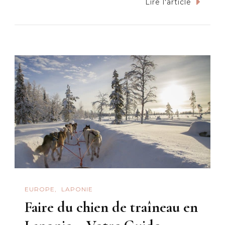
Découvrez
Lire l'article
le
Soleil
de
Minuit
en
Laponie,
une
expérience
hors
du
commun
EUROPE
LAPONIE
Faire du chien de traîneau en