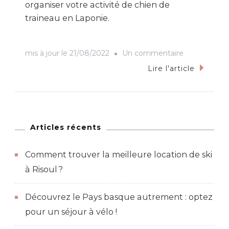
organiser votre activité de chien de
traineau en Laponie.
sur
mis à jour le
21/08/2022
Un commentaire
Faire
Lire l'article
du
chien
de
traîneau
Articles récents
en
Comment trouver la meilleure location de ski
Laponie
à Risoul ?
–
Votre
Découvrez le Pays basque autrement : optez
Guide
pour un séjour à vélo !
Voyage