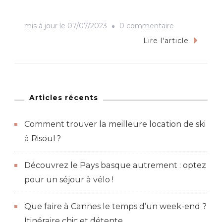
sur
mis à jour le
07/07/2023
0 commentaire
Safari
Lire l'article
à
Zanzibar
en
Tanzanie
Articles récents
:
Comment trouver la meilleure location de ski
une
à Risoul ?
exploration
exceptionnell
Découvrez le Pays basque autrement : optez
pour un séjour à vélo !
Que faire à Cannes le temps d’un week-end ?
Itinéraire chic et détente