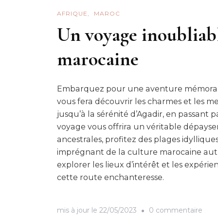
AFRIQUE
MAROC
Un voyage inoubliabl
marocaine
Embarquez pour une aventure mémorable 
vous fera découvrir les charmes et les m
jusqu’à la sérénité d’Agadir, en passant pa
voyage vous offrira un véritable dépaysem
ancestrales, profitez des plages idylliques
imprégnant de la culture marocaine auth
explorer les lieux d’intérêt et les expér
cette route enchanteresse.
sur
mis à jour le
22/05/2023
0 commentaire