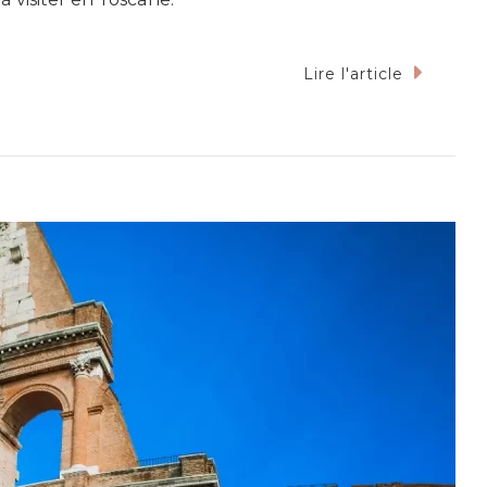
Lire l'article
e
ter
cane
x
ontournables