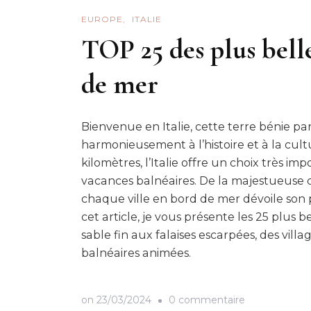
EUROPE
ITALIE
TOP 25 des plus belle
de mer
Bienvenue en Italie, cette terre bénie pa
harmonieusement à l’histoire et à la cul
kilomètres, l’Italie offre un choix très im
vacances balnéaires. De la majestueuse cô
chaque ville en bord de mer dévoile son 
cet article, je vous présente les 25 plus b
sable fin aux falaises escarpées, des vil
balnéaires animées.
sur
on
23/03/2024
0 commentaire