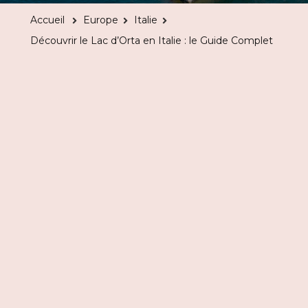
Lac
Accueil
Europe
Italie
d’Orta
Découvrir le Lac d’Orta en Italie : le Guide Complet
en
Italie
:
le
Guide
Complet