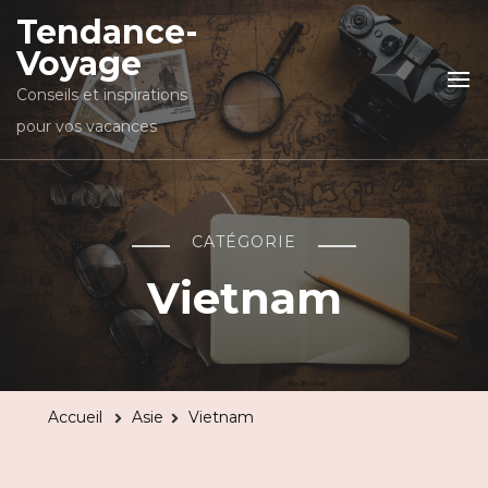
Tendance-
Voyage
Conseils et inspirations
pour vos vacances
CATÉGORIE
Vietnam
Accueil
Asie
Vietnam