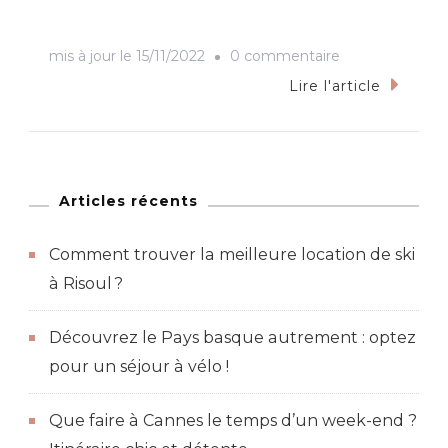
sur
mis à jour le
15/11/2022
0 commentaire
3
Lire l'article
excursions
à
réserver
pour
Articles récents
découvrir
Comment trouver la meilleure location de ski
le
à Risoul ?
Vietnam
Découvrez le Pays basque autrement : optez
pour un séjour à vélo !
Que faire à Cannes le temps d’un week-end ?