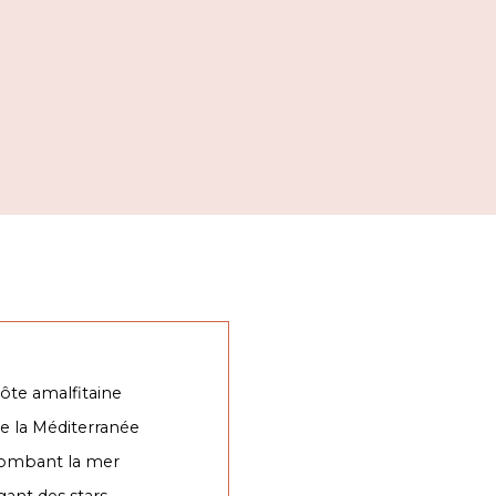
côte amalfitaine
 de la Méditerranée
plombant la mer
gant des stars