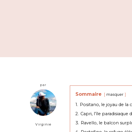
par
Sommaire
masquer
1.
Positano, le joyau de la 
2.
Capri, l’île paradisiaque
3.
Ravello, le balcon sur
Virginie
4.
Portofino, le refuge élé