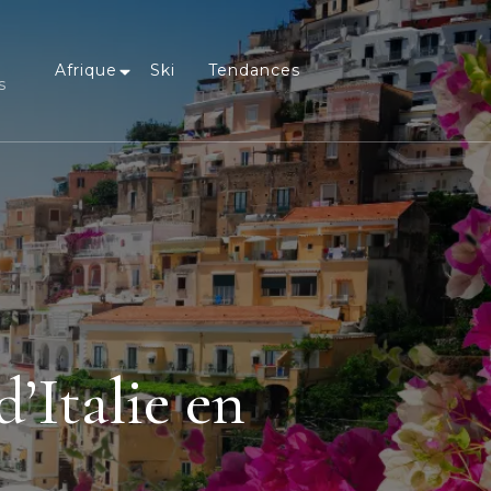
Afrique
Ski
Tendances
s
d’Italie en