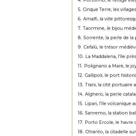
5.
Cinque Terre, les villag
6.
Amalfi, la ville pittores
7.
Taormine, le bijou médiév
8.
Sorrente, la perle de la
9.
Cefalù, le trésor médiéva
10.
La Maddalena, l’île pré
11.
Polignano a Mare, le joy
12.
Gallipoli, le port histor
13.
Trani, la cité portuair
14.
Alghero, la perle catal
15.
Lipari, l’île volcanique 
16.
Sanremo, la station bal
17.
Porto Ercole, le havre 
18.
Otranto, la citadelle su