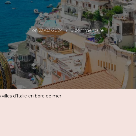
sur
on
23/03/2024
0 commentaire
TOP
25
des
plus
belles
villes
d’Italie
 villes d’Italie en bord de mer
en
bord
de
mer