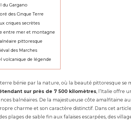
el du Gargano
loré des Cinque Terre
aux criques secrètes
oque entre mer et montagne
balnéaire pittoresque
iéval des Marches
pel volcanique de légende
 terre bénie par la nature, où la beauté pittoresque se 
étendant sur près de 7 500 kilomètres
, l’Italie offre
nces balnéaires. De la majestueuse côte amalfitaine aux 
opre charme et son caractère distinctif. Dans cet articl
 des plages de sable fin aux falaises escarpées, des vill