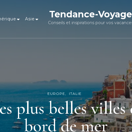
Tendance-Voyage
érique
Asie
Conseils et inspirations pour vos vacance
EUROPE
ITALIE
 plus belles villes 
bord de mer