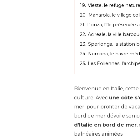
19.
Vieste, le refuge natur
20.
Manarola, le village co
21.
Ponza, l’île préservée 
22.
Acireale, la ville bar
23.
Sperlonga, la station 
24.
Numana, le havre méd
25.
Îles Éoliennes, l’archi
Bienvenue en Italie, cette
culture. Avec
une côte s’
mer, pour profiter de vaca
bord de mer dévoile son pr
d’Italie en bord de mer
,
balnéaires animées.