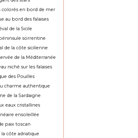
es colorés en bord de mer
que au bord des falaises
al de la Sicile
 péninsule sorrentine
l de la côte sicilienne
servée de la Méditerranée
au niché sur les falaises
ique des Pouilles
e au charme authentique
ane de la Sardaigne
aux eaux cristallines
néaire ensoleillée
de paix toscan
r la côte adriatique