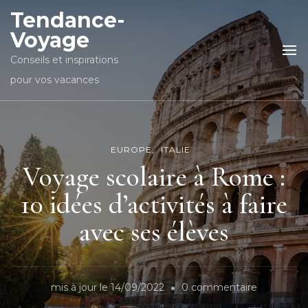
Tendance-
Voyage
Conseils et inspirations
pour vos vacances
EUROPE
ITALIE
Voyage scolaire à Rome :
10 idées d’activités à faire
avec ses élèves
sur
mis à jour le
14/09/2022
0 commentaire
Voyage