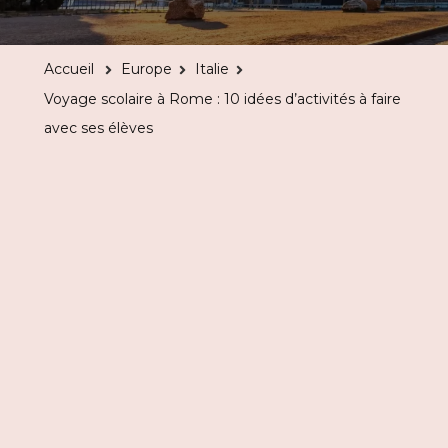
scolaire
à
Accueil
Europe
Italie
Rome
Voyage scolaire à Rome : 10 idées d’activités à faire
:
avec ses élèves
10
idées
d’activités
à
faire
avec
ses
élèves