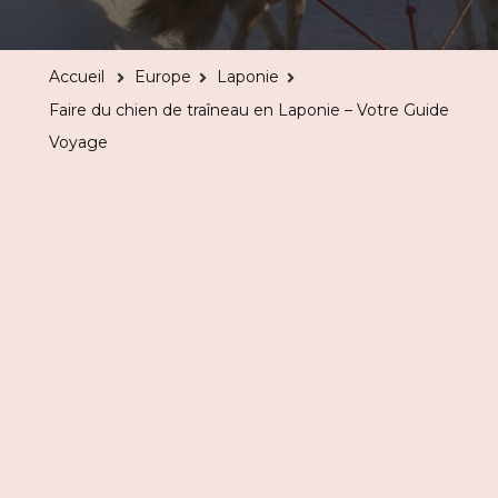
du
chien
Accueil
Europe
Laponie
de
Faire du chien de traîneau en Laponie – Votre Guide
traîneau
Voyage
en
Laponie
–
Votre
Guide
Voyage