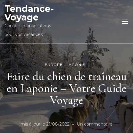
Tendance-
Voyage
Conseils et inspirations
pour vos vacances
EUROPE
LAPONIE
Faire du chien de traîneau
en Laponie – Votre Guide
Voyage
sur
mis à jour le
21/08/2022
Un commentaire
Faire