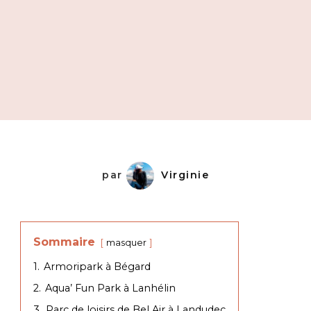
par
Virginie
Sommaire
masquer
1.
Armoripark à Bégard
2.
Aqua’ Fun Park à Lanhélin
3.
Parc de loisirs de Bel Air à Landudec