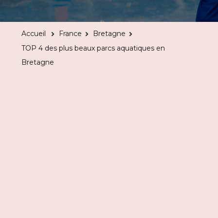
4
des
Accueil
France
Bretagne
plus
TOP 4 des plus beaux parcs aquatiques en
beaux
Bretagne
parcs
aquatique
en
Bretagne