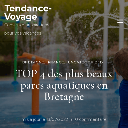
Tendance-
Voyage
Conseils et inspirations
pour vos vacances
BRETAGNE
FRANCE
UNCATEGORIZED
TOP 4 des plus beaux
parcs aquatiques en
Bretagne
sur
mis à jour le
13/07/2022
0 commentaire
TOP