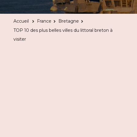
10
des
Accueil
France
Bretagne
plus
TOP 10 des plus belles villes du littoral breton à
belles
visiter
villes
du
littoral
breton
à
visiter