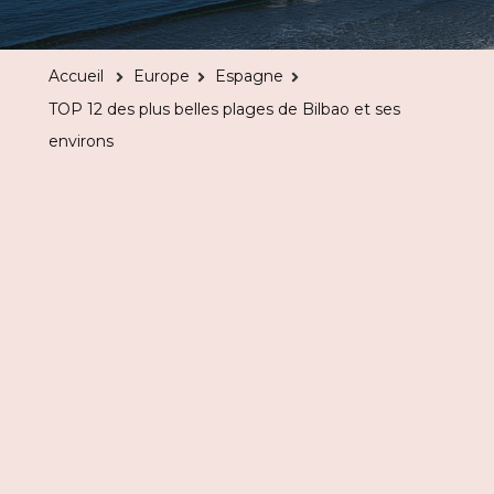
12
des
Accueil
Europe
Espagne
plus
TOP 12 des plus belles plages de Bilbao et ses
belles
environs
plages
de
Bilbao
et
ses
environs