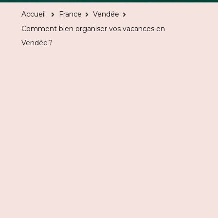
organiser
Accueil
France
Vendée
vos
Comment bien organiser vos vacances en
vacances
Vendée ?
en
Vendée ?