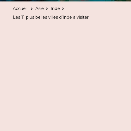
plus
Accueil
Asie
Inde
belles
Les 11 plus belles villes d’Inde à visiter
villes
d’Inde
à
visiter