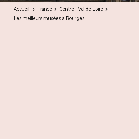
musées
Accueil
France
Centre - Val de Loire
à
Les meilleurs musées à Bourges
Bourges