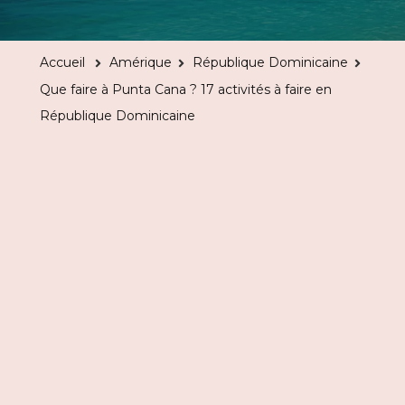
faire
à
Accueil
Amérique
République Dominicaine
Punta
Que faire à Punta Cana ? 17 activités à faire en
Cana
République Dominicaine
?
17
activités
à
faire
en
Républiqu
Dominicai