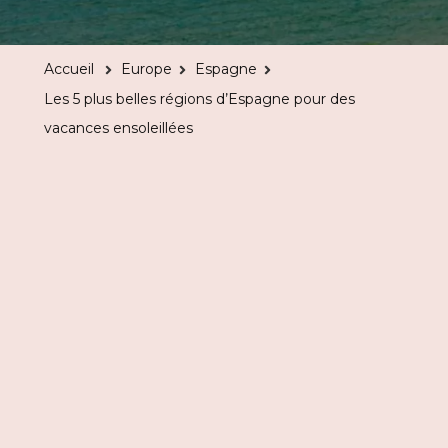
5
plus
Accueil
Europe
Espagne
belles
Les 5 plus belles régions d’Espagne pour des
régions
vacances ensoleillées
d’Espagne
pour
des
vacances
ensoleillées