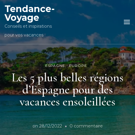
Tendance-
Voyage
Conseils et inspirations
pour vos vacances
ESPAGNE
EUROPE
Les 5 plus belles régions
d’Espagne pour des
vacances ensoleillées
sur
on
28/12/2022
0 commentaire
Les