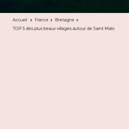
5
des
Accueil
France
Bretagne
plus
TOP 5 des plus beaux villages autour de Saint-Malo
beaux
villages
autour
de
Saint-
Malo