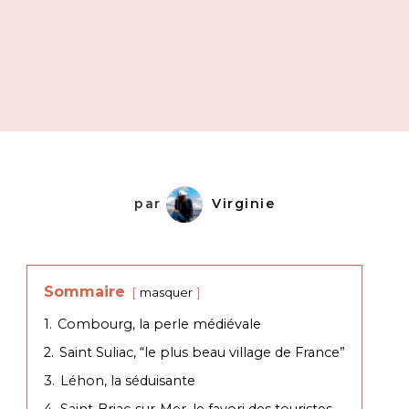
par
Virginie
Sommaire
masquer
1.
Combourg, la perle médiévale
2.
Saint Suliac, “le plus beau village de France”
3.
Léhon, la séduisante
4.
Saint-Briac-sur-Mer, le favori des touristes