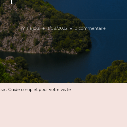
sur
mis à jour le
11/08/2022
0 commentaire
Le
Lac
de
Tolla
en
Corse
:
rse : Guide complet pour votre visite
Guide
complet
pour
votre
visite