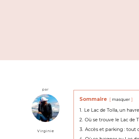
par
Sommaire
masquer
1.
Le Lac de Tolla, un havr
2.
Où se trouve le Lac de T
3.
Accès et parking : tout c
Virginie
4.
Où se baigner au Lac de 