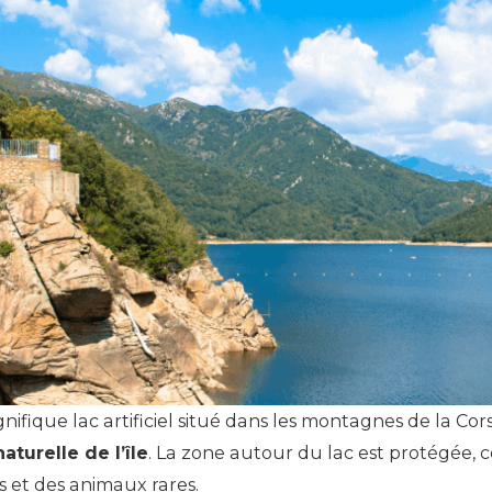
nifique lac artificiel situé dans les montagnes de la Cor
aturelle de l’île
. La zone autour du lac est protégée, 
s et des animaux rares.