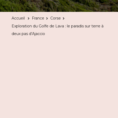
du
Golfe
Accueil
France
Corse
de
Exploration du Golfe de Lava : le paradis sur terre à
Lava
deux pas d’Ajaccio
:
le
paradis
sur
terre
à
deux
pas
d’Ajaccio