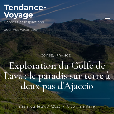
Tendance-
Voyage
Conseils et inspirations
pour vos vacances
CORSE
FRANCE
Exploration du Golfe de
Lava : le paradis sur terre à
deux pas d’Ajaccio
sur
mis à jour le
27/01/2023
0 commentaire
Exploratio