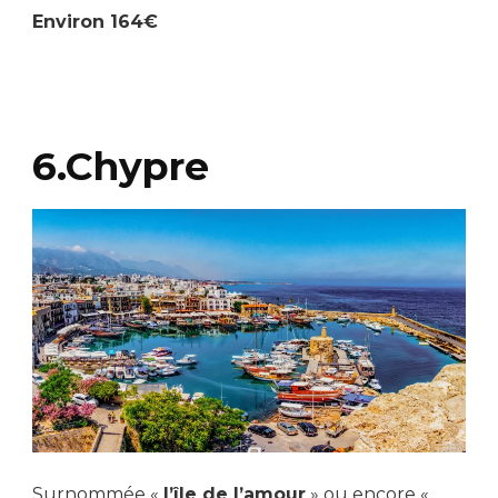
Environ 164€
6.Chypre
Surnommée «
l’île de l’amour
» ou encore «