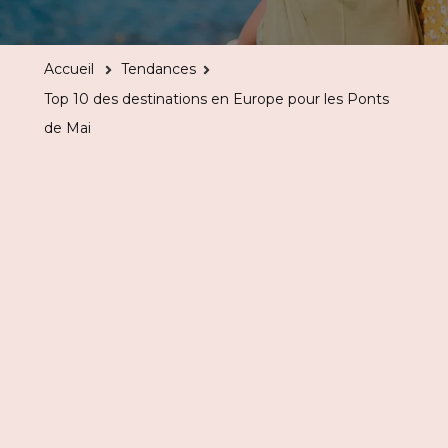
10
des
Accueil
Tendances
destinatio
Top 10 des destinations en Europe pour les Ponts
en
de Mai
Europe
pour
les
Ponts
de
Mai