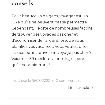
conseils
Pour beaucoup de gens, voyager est un
luxe qu’ils ne peuvent pas se permettre.
Cependant, il existe de nombreuses façons
de trouver des voyages pas cher et
d’économiser de l’argent lorsque vous
planifiez vos vacances. Vous voulez une
astuce pour trouver un voyage pas cher ?
Voici mes 39 meilleurs conseils, j’espère
qu’ils vous aideront !
sur
mis à jour le
15/08/2022
0 commentaire
Astuce
Lire l'article
pour
trouver