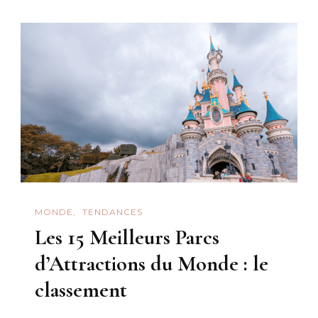
un
voyage
pas
cher
:
mes
39
conseils
MONDE
TENDANCES
Les 15 Meilleurs Parcs
d’Attractions du Monde : le
classement