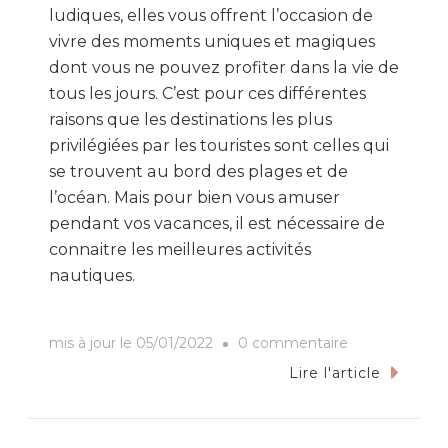
ludiques, elles vous offrent l’occasion de
vivre des moments uniques et magiques
dont vous ne pouvez profiter dans la vie de
tous les jours. C’est pour ces différentes
raisons que les destinations les plus
privilégiées par les touristes sont celles qui
se trouvent au bord des plages et de
l’océan. Mais pour bien vous amuser
pendant vos vacances, il est nécessaire de
connaitre les meilleures activités
nautiques.
sur
mis à jour le
05/01/2022
0 commentaire
Quelles
Lire l'article
sont
les