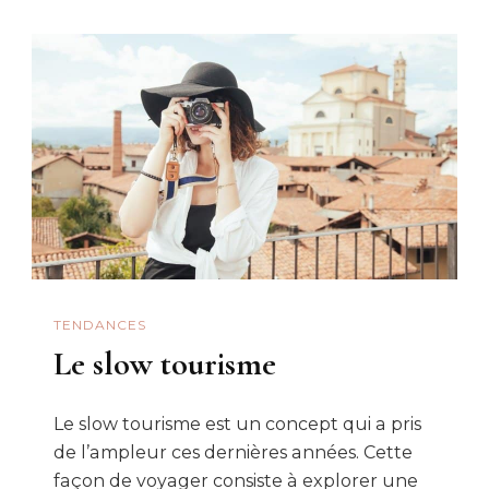
meilleures
activités
nautiques
à
pratiquer
en
vacances
?
TENDANCES
Le slow tourisme
Le slow tourisme est un concept qui a pris
de l’ampleur ces dernières années. Cette
façon de voyager consiste à explorer une