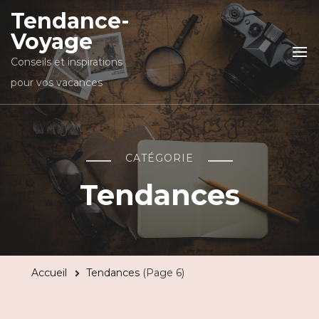
Tendance-
Voyage
Conseils et inspirations
pour vos vacances
CATÉGORIE
Tendances
Accueil
Tendances
(Page 6)