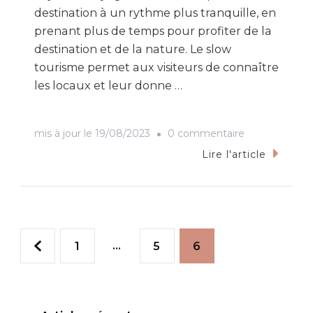
destination à un rythme plus tranquille, en
prenant plus de temps pour profiter de la
destination et de la nature. Le slow
tourisme permet aux visiteurs de connaître
les locaux et leur donne …
sur
mis à jour le
19/08/2023
0 commentaire
Le
Lire l'article
slow
tourisme
Pagination
Page
…
Page
Page
1
5
6
des
publications