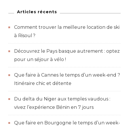
de
passer
Articles récents
vos
Comment trouver la meilleure location de ski
prochaines
à Risoul ?
vacances
à
Découvrez le Pays basque autrement : optez
Tahiti
pour un séjour à vélo !
Que faire à Cannes le temps d’un week-end ?
Itinéraire chic et détente
Du delta du Niger aux temples vaudous :
vivez l’expérience Bénin en 7 jours
Que faire en Bourgogne le temps d’un week-