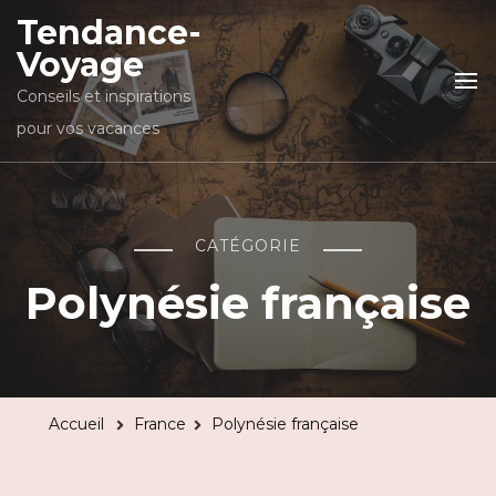
Tendance-
Voyage
Conseils et inspirations
pour vos vacances
CATÉGORIE
Polynésie française
Accueil
France
Polynésie française