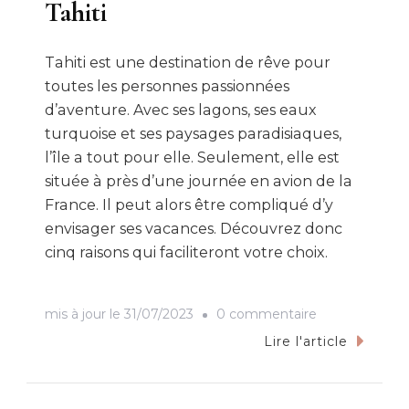
Tahiti
Tahiti est une destination de rêve pour
toutes les personnes passionnées
d’aventure. Avec ses lagons, ses eaux
turquoise et ses paysages paradisiaques,
l’île a tout pour elle. Seulement, elle est
située à près d’une journée en avion de la
France. Il peut alors être compliqué d’y
envisager ses vacances. Découvrez donc
cinq raisons qui faciliteront votre choix.
sur
mis à jour le
31/07/2023
0 commentaire
5
Lire l'article
bonnes
raisons