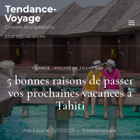
Tendance-
Voyage
Conseils et inspirations
pour vos vacances
FRANCE
POLYNÉSIE FRANÇAISE
5 bonnes raisons de passer
vos prochaines vacances à
Tahiti
sur
mis à jour le
31/07/2023
0 commentaire
5