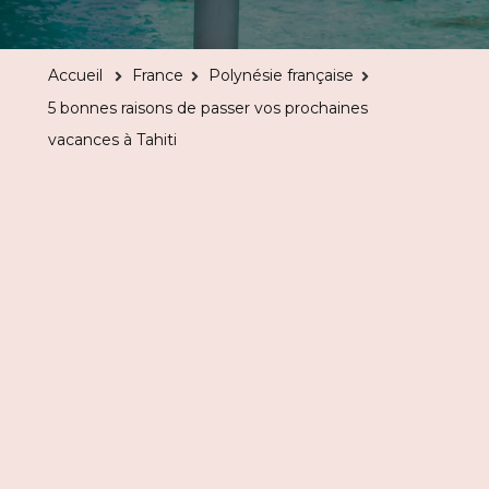
bonnes
raisons
Accueil
France
Polynésie française
de
5 bonnes raisons de passer vos prochaines
passer
vacances à Tahiti
vos
prochaines
vacances
à
Tahiti