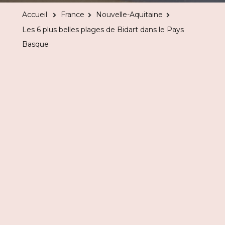
plus
Accueil
France
Nouvelle-Aquitaine
belles
Les 6 plus belles plages de Bidart dans le Pays
plages
Basque
de
Bidart
dans
le
Pays
Basque