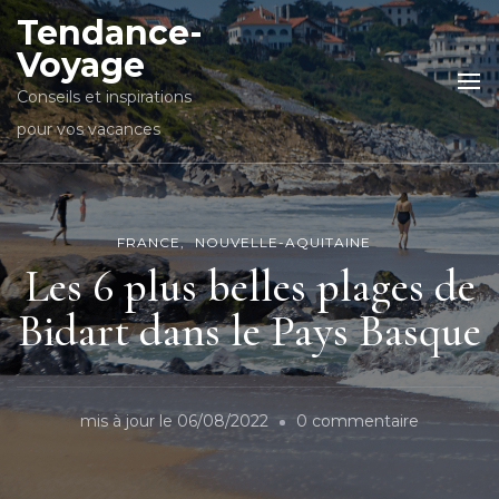
Tendance-
Voyage
Conseils et inspirations
pour vos vacances
FRANCE
NOUVELLE-AQUITAINE
Les 6 plus belles plages de
Bidart dans le Pays Basque
sur
mis à jour le
06/08/2022
0 commentaire
Les
6