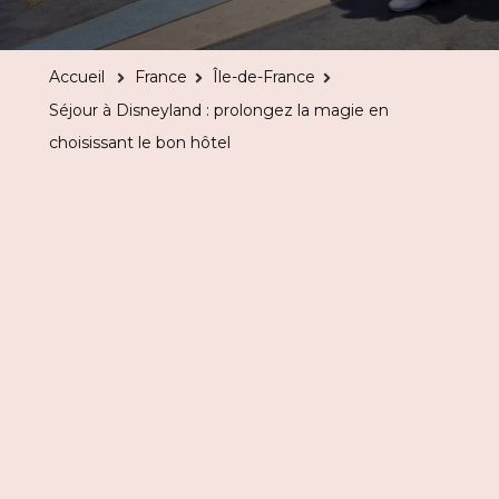
à
Disneyland
Accueil
France
Île-de-France
:
Séjour à Disneyland : prolongez la magie en
prolongez
choisissant le bon hôtel
la
magie
en
choisissant
le
bon
hôtel