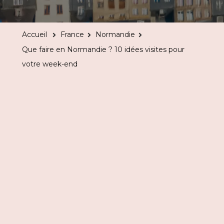
faire
en
Accueil
France
Normandie
Normandi
Que faire en Normandie ? 10 idées visites pour
?
votre week-end
10
idées
visites
pour
votre
week-
end