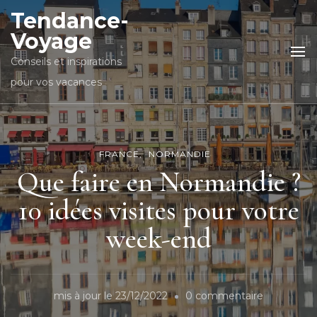
Tendance-
Voyage
Conseils et inspirations
pour vos vacances
FRANCE
NORMANDIE
Que faire en Normandie ?
10 idées visites pour votre
week-end
sur
mis à jour le
23/12/2022
0 commentaire
Que