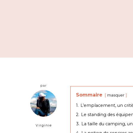
par
Sommaire
masquer
1.
L’emplacement, un critè
2.
Le standing des équip
3.
La taille du camping, un
Virginie
4.
La notion de services as