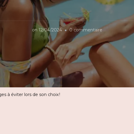
sur
on
12/04/2024
0 commentaire
Camping
3
étoiles
:
les
pièges
à
es à éviter lors de son choix !
éviter
lors
de
son
choix !