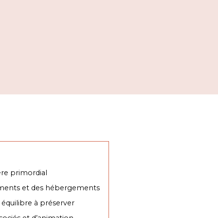
re primordial
ements et des hébergements
 équilibre à préserver
sociés et d’animation