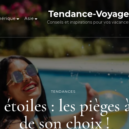
Tendance-Voyage
érique
Asie
Conseils et inspirations pour vos vacance
TENDANCES
toiles : les pièges à
de son choix !