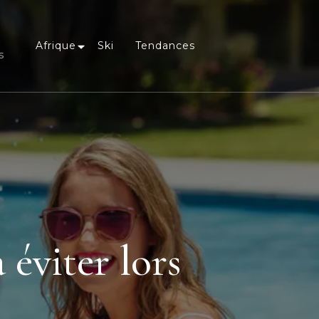
Afrique
Ski
Tendances
s
 éviter lors