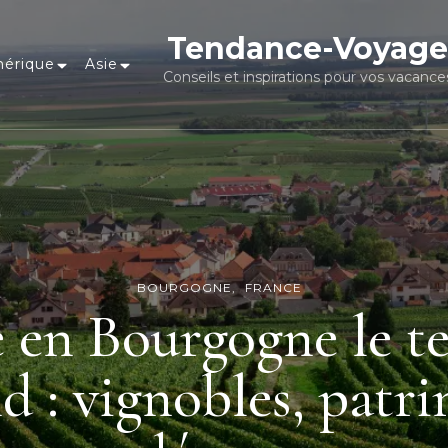
Tendance-Voyage
érique
Asie
Conseils et inspirations pour vos vacance
BOURGOGNE
FRANCE
e en Bourgogne le t
d : vignobles, patri