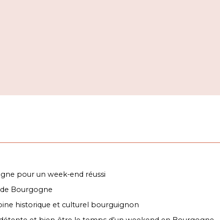
vignobles,
patrimoine
et
détente
gne pour un week-end réussi
s de Bourgogne
ine historique et culturel bourguignon
e détente et bien-être le temps d’un weekend en Bourgogne