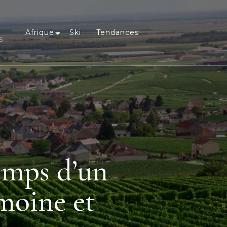
Afrique
Ski
Tendances
s
emps d’un
moine et