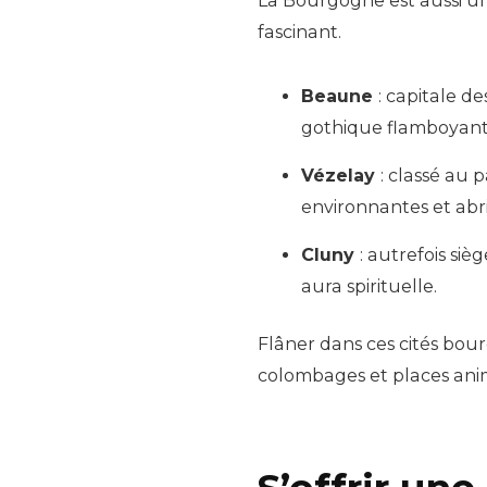
La Bourgogne est aussi un
fascinant.
Beaune
: capitale d
gothique flamboyant
Vézelay
: classé au 
environnantes et abr
Cluny
: autrefois si
aura spirituelle.
Flâner dans ces cités bour
colombages et places ani