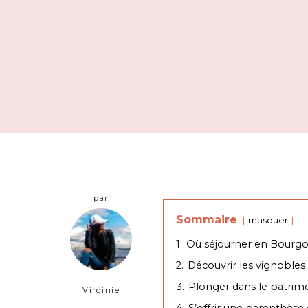
par
Sommaire
masquer
1.
Où séjourner en Bourgo
2.
Découvrir les vignoble
3.
Plonger dans le patrimo
Virginie
4.
S’offrir une parenthès