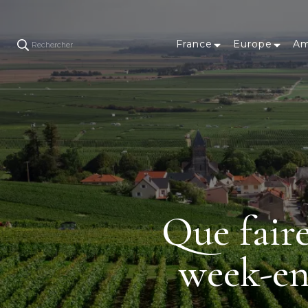
France
Europe
Am
Rechercher
Que fair
week-en