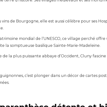
e terre d’histoire. Ses villages médiévaux et ses monum
es vins de Bourgogne, elle est aussi célèbre pour ses Ho
e.
patrimoine mondial de l’UNESCO, ce village perché offre
ite la somptueuse basilique Sainte-Marie-Madeleine.
ège de la plus puissante abbaye d’Occident, Cluny fascine
guignonnes, c’est plonger dans un décor de cartes posta
mées.