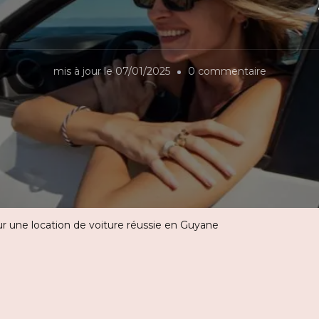
sur
mis à jour le
07/01/2025
0 commentaire
Les
meilleures
astuces
pour
une
location
de
r une location de voiture réussie en Guyane
voiture
réussie
en
Guyane