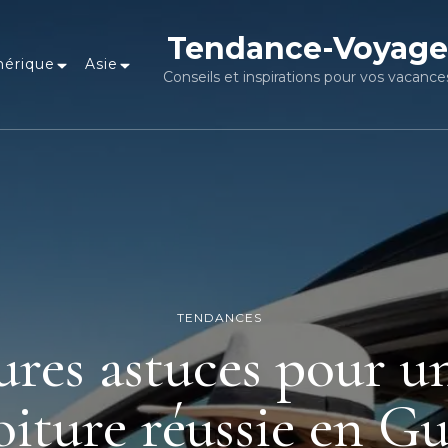
Tendance-Voyage
érique
Asie
Conseils et inspirations pour vos vacance
TENDANCES
ures astuces pour u
oiture réussie en G