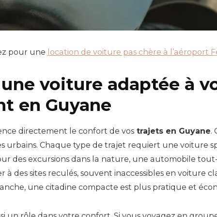
ez pour une
location de voiture pas chère à l’aéroport 
une voiture adaptée à v
t en Guyane
uence directement le confort de vos
trajets en Guyane
.
es urbains. Chaque type de trajet requiert une voiture 
ur des excursions dans la nature, une automobile tout-t
 à des sites reculés, souvent inaccessibles en voiture 
evanche, une citadine compacte est plus pratique et éc
aussi un rôle dans votre confort. Si vous voyagez en gr