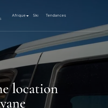
Afrique
Ski
Tendances
s
ne location
uyane