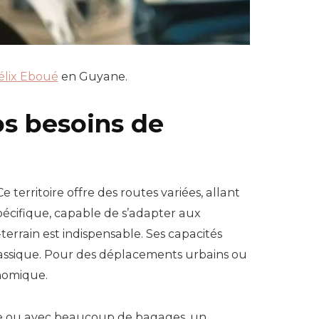
Félix Eboué
en Guyane.
os besoins de
 Ce territoire offre des routes variées, allant
spécifique, capable de s’adapter aux
errain est indispensable. Ses capacités
classique. Pour des déplacements urbains ou
onomique.
oupe ou avec beaucoup de bagages, un